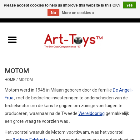
Please accept cookies to help us improve this website Is this OK?
Yes
No
More on cookies »
EUR
/
GBP
/
USD
0 Items - €0,00
Home
The Art-Toys Blog
Brands
MOTOM
HOME
/
MOTOM
Motom werd in 1945 in Milaan geboren door de familie
De Angeli-
Frua
, met de bedoeling investeringen te onderscheiden van de
textielsector om de kans te grijpen om zuinige voertuigen te
produceren, waarnaar na de Tweede
Wereldoorlog
gemakkelijk
een grote vraag te voorzien was .
Het voorstel waaruit de Motom voortkwam, was het voorstel
van
Battista Falchetto
, een beroemde ingenieur op autogebied en