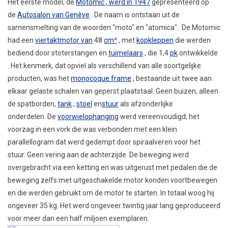
Het eerste model, de
Motomic , werd in
1947
gepresenteerd op
de
Autosalon van Genève
. De naam is ontstaan ​​uit de
samensmelting van de woorden "moto" en "atomica".
De Motomic
had een
viertaktmotor van
48
cm³
, met
kopkleppen
die werden
bediend door stoterstangen en
tuimelaars
, die 1,4
pk
ontwikkelde
. Het kenmerk, dat opviel als verschillend van alle soortgelijke
producten, was het
monocoque
frame
, bestaande uit twee aan
elkaar gelaste schalen van geperst plaatstaal. Geen buizen, alleen
de spatborden,
tank
,
stoel
en
stuur
als afzonderlijke
onderdelen. De
voorwielophanging
werd vereenvoudigd; het
voorzag in een vork die was verbonden met een klein
parallellogram dat werd gedempt door spiraalveren voor het
stuur. Geen vering aan de achterzijde. De beweging werd
overgebracht via een ketting en was uitgerust met pedalen die de
beweging zelfs met uitgeschakelde motor konden voortbewegen
en die werden gebruikt om de motor te starten. In totaal woog hij
ongeveer 35 kg. Het werd ongeveer twintig jaar lang geproduceerd
voor meer dan een half miljoen exemplaren.