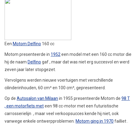
Een
Motom Delfino
160 cc
Motom presenteerde in
1952
een model met een 160 cc motor die
hij de naam
Delfino
gaf , maar dat was niet erg succesvol en werd
zeven jaar later stopgezet.
Vervolgens werden nieuwe voertuigen met verschillende
cilinderinhouden, 60 cm³ en 100 cm³, gepresenteerd.
Op de
Autosalon van Milaan
in 1955 presenteerde Motom de
98 T
, een motorfiets
met
een 98 cc-motor met een futuristische
carrosserielijn
, maar veel verkoopsucces kende hij niet, ook
vanwege enkele ontwerpproblemen.
Motom ging in 1970
failliet .