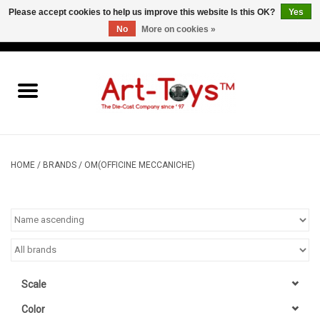
Please accept cookies to help us improve this website Is this OK?
Yes
No
More on cookies »
EUR
/
GBP
/
USD
0 Items - €0,00
Home
The Art-Toys Blog
Brands
HOME
/
BRANDS
/
OM(OFFICINE MECCANICHE)
Scale
Color