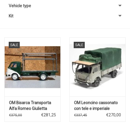
Vehicle type
Kit
SALE
SALE
OM Bisarca Transporta
OM Leoncino cassonato
Alfa Romeo Giulietta
con tele e imperiale
Zagato Le
€281,25
€270,00
€375,00
€337,45
Mans(1963)Scuderia
Santambroeus