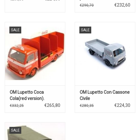
€232,60
€290,70
SALE
SALE
OM Lupetto Coca
OM Lupetto Con Cassone
Cola(red version).
Civile
€265,80
€224,30
€332,25
€280,35
SALE