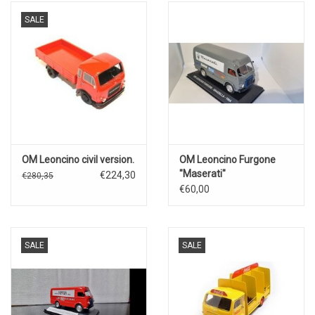
SALE
OM Leoncino civil version.
OM Leoncino Furgone
"Maserati"
€224,30
€280,35
€60,00
SALE
SALE