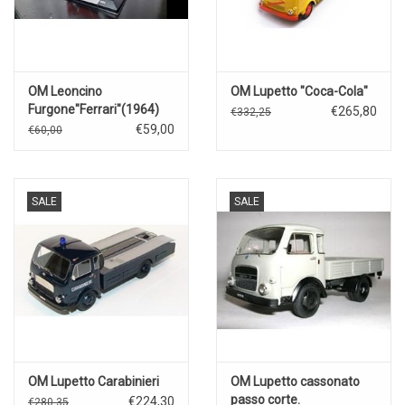
OM Leoncino
OM Lupetto "Coca-Cola"
Furgone"Ferrari"(1964)
€265,80
€332,25
€59,00
€60,00
SALE
SALE
OM Lupetto Carabinieri
OM Lupetto cassonato
passo corte.
€224,30
€280,35