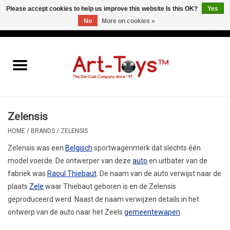
Please accept cookies to help us improve this website Is this OK?
Yes
No
More on cookies »
EUR
/
GBP
/
USD
0 Items - €0,00
Home
The Art-Toys Blog
Brands
Zelensis
HOME
/
BRANDS
/
ZELENSIS
Zelensis
was een
Belgisch
sportwagenmerk dat slechts één
model voerde. De ontwerper van deze
auto
en uitbater van de
fabriek was
Raoul Thiebaut
. De naam van de auto verwijst naar de
plaats
Zele
waar Thiebaut geboren is en de Zelensis
geproduceerd werd. Naast de naam verwijzen details in het
ontwerp van de auto naar het Zeels
gemeentewapen
.